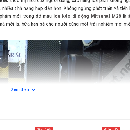
 kéo
theo thị hiếu của người dùng, các hãng loa phải không ng
 nhiều tính năng hấp dẫn hơn. Không ngừng phát triển và tiến 
n phẩm mới, trong đó mẫu
loa kéo di động Mitsunal M28
là 
 mã mới lạ, hứa hẹn sẽ cho người dùng một trải nghiệm mới mẻ
Xem thêm
Giảm 20%
Giảm 15%