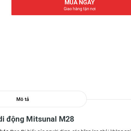
MUA NGAY
Giao hàng tận nơi
Mô tả
 di động Mitsunal M28