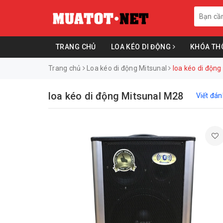
TRANG CHỦ
LOA KÉO DI ĐỘNG
KHÓA TH
Trang chủ
Loa kéo di động Mitsunal
loa kéo di động
loa kéo di động Mitsunal M28
Viết đán