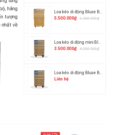
ừng tung
bộ, hãng
Loa kéo di động Bluse BL-05
ấn tượng
5.500.000₫
6.200.000₫
 nhất về
Loa kéo di động mini Bluse BL-01
3.500.000₫
4.200.000₫
Loa kéo di động Bluse BL-03
Liên hệ
Giảm 27%
Giảm 26%