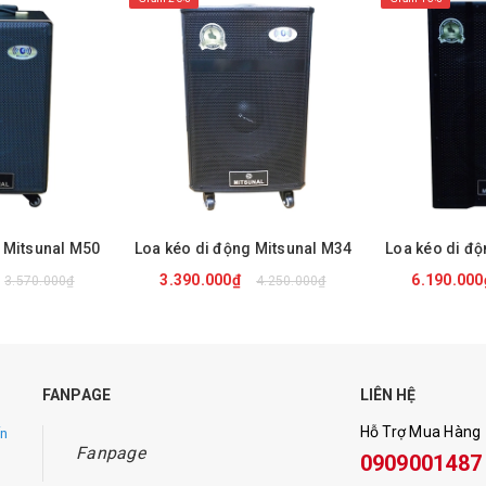
 Mitsunal M50
Loa kéo di động Mitsunal M34
3.390.000₫
6.190.00
3.570.000₫
4.250.000₫
NGAY
MUA NGAY
MUA
FANPAGE
LIÊN HỆ
Hỗ Trợ Mua Hàng
ến
 dây sạc
Fanpage
0909001487