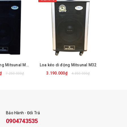
Loa kéo di động Mitsunal M82 Pro
Loa kéo di động Mitsunal M32
Loa kéo di
0₫
3.190.000₫
3.050.
7.250.000₫
4.350.000₫
 NGAY
MUA NGAY
M
Bảo Hành - Đổi Trả
0904743535