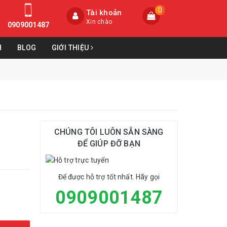
0
Tài khoản
Xin chào
0909001487
H
BLOG
GIỚI THIỆU
CHÚNG TÔI LUÔN SẴN SÀNG
ĐỂ GIÚP ĐỠ BẠN
Để được hỗ trợ tốt nhất. Hãy gọi
0909001487