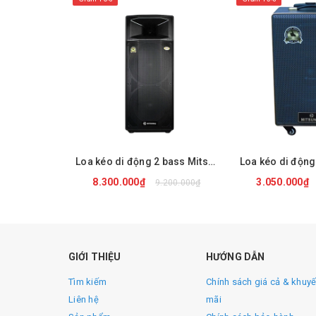
Loa kéo di động 2 bass Mitsunal M88
Loa kéo di động
8.300.000₫
3.050.000₫
9.200.000₫
Thông số kỹ thuật :
MUA NGAY
MUA 
Model :
Mitsunal M28
GIỚI THIỆU
HƯỚNG DẪN
Tìm kiếm
Chính sách giá cả & khuy
Phụ kiện : 1 micro không dây, 1 micro đeo đầu, 1
Liên hệ
mãi
Công suất : 360W