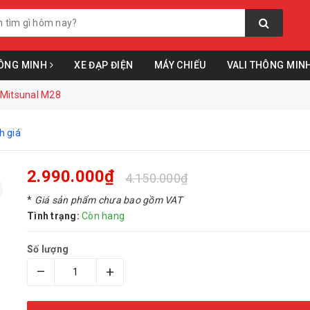
ÔNG MINH
XE ĐẠP ĐIỆN
MÁY CHIẾU
VALI THÔNG MIN
 Mitsunal M28
h giá
2.990.000₫
4.150.000₫
*
Giá sản phẩm chưa bao gồm VAT
Tình trạng:
Còn hang
Số lượng
–
+