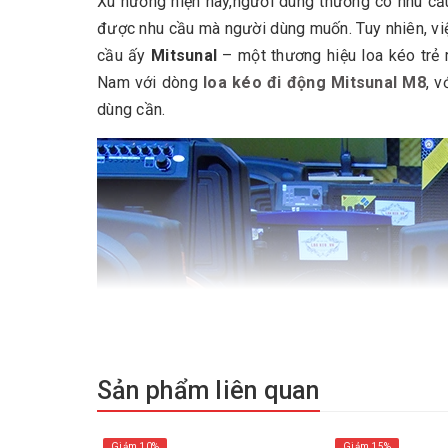
Xu hướng hiện nay,người dùng thường có nhu c
được nhu cầu mà người dùng muốn. Tuy nhiên, việ
cầu ấy
Mitsunal
– một thương hiệu loa kéo trẻ m
Nam với dòng
loa kéo đi động Mitsunal M8
, 
dùng cần.
Sản phẩm liên quan
Giảm 10%
Giảm 15%