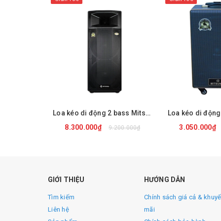
Loa kéo di động 2 bass Mitsunal M88
Loa kéo di động
8.300.000₫
3.050.000₫
9.200.000₫
Thông số kỹ thuật :
MUA NGAY
MUA 
Model : Mitsunal M8
GIỚI THIỆU
HƯỚNG DẪN
Tìm kiếm
Chính sách giá cả & khuy
Phụ kiện : 1 micro không dây, 1 micro đeo đầu, 1
Liên hệ
mãi
Công suất : 120W