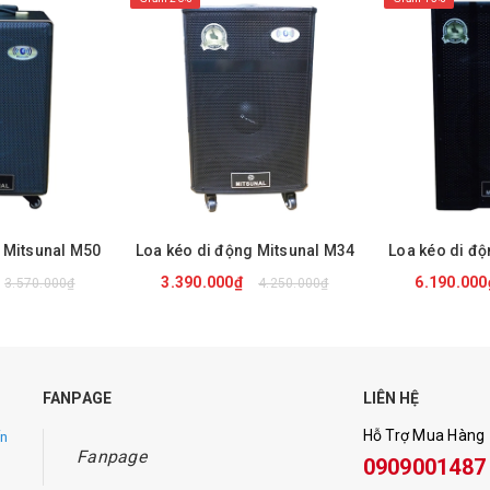
 Mitsunal M50
Loa kéo di động Mitsunal M34
3.390.000₫
6.190.00
3.570.000₫
4.250.000₫
NGAY
MUA NGAY
MUA
FANPAGE
LIÊN HỆ
Hỗ Trợ Mua Hàng
ến
 dây sạc
Fanpage
0909001487