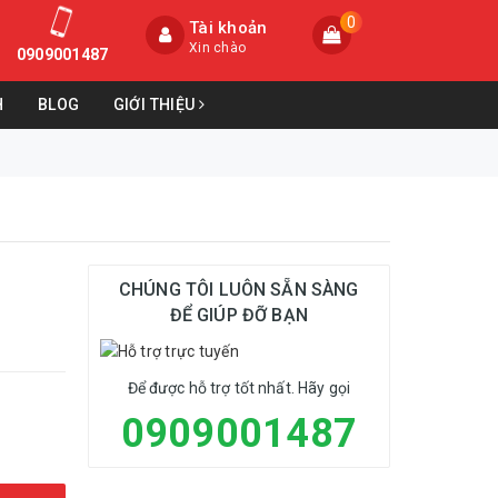
0
Tài khoản
Xin chào
0909001487
H
BLOG
GIỚI THIỆU
CHÚNG TÔI LUÔN SẴN SÀNG
ĐỂ GIÚP ĐỠ BẠN
Để được hỗ trợ tốt nhất. Hãy gọi
0909001487