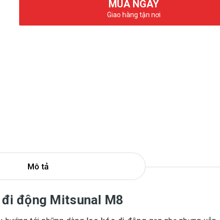
MUA NGAY
Giao hàng tận nơi
Mô tả
 đi động Mitsunal M8