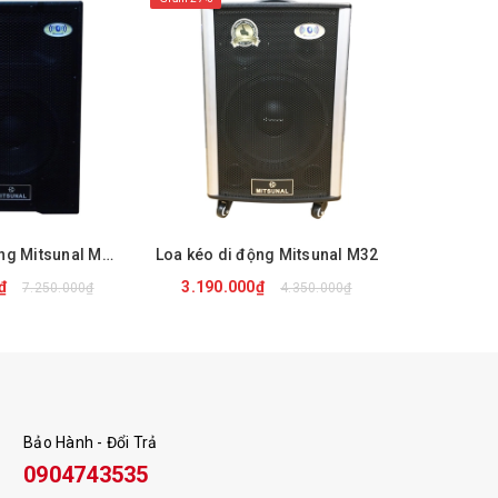
Loa kéo di động Mitsunal M82 Pro
Loa kéo di động Mitsunal M32
Loa kéo di
0₫
3.190.000₫
3.050.
7.250.000₫
4.350.000₫
 NGAY
MUA NGAY
M
Bảo Hành - Đổi Trả
0904743535