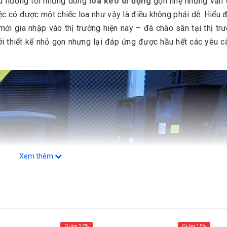
ầu hướng tới những dòng
loa kéo di động
gọn nhẹ nhưng vẫn
c có được một chiếc loa như vậy là điều không phải dễ. Hiểu 
ới gia nhập vào thị trường hiện nay – đã chào sân tại thị trư
với thiết kế nhỏ gọn nhưng lại đáp ứng được hầu hết các yêu c
Xem thêm
Giảm 20%
Giảm 15%