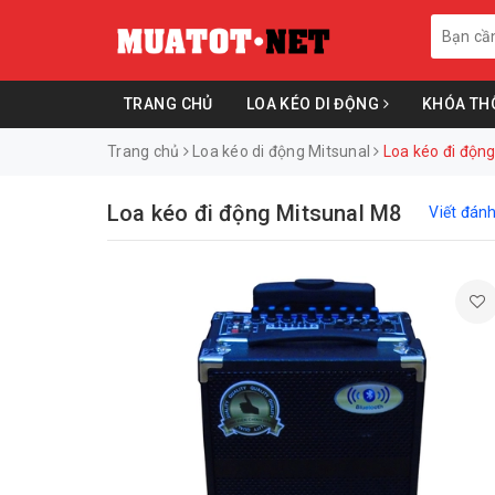
TRANG CHỦ
LOA KÉO DI ĐỘNG
KHÓA TH
Trang chủ
Loa kéo di động Mitsunal
Loa kéo đi độn
Loa kéo đi động Mitsunal M8
Viết đánh