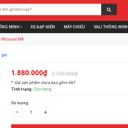
ÔNG MINH
XE ĐẠP ĐIỆN
MÁY CHIẾU
VALI THÔNG MIN
g Mitsunal M8
 giá
1.880.000₫
2.150.000₫
*
Giá sản phẩm chưa bao gồm VAT
Tình trạng:
Còn hang
Số lượng
–
+