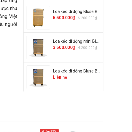
 đáp ứng
được nhu
Loa kéo di động Bluse BL-05
ờng Việt
5.500.000₫
6.200.000₫
âu người
Loa kéo di động mini Bluse BL-01
3.500.000₫
4.200.000₫
Loa kéo di động Bluse BL-03
Liên hệ
Giảm 27%
Giảm 26%