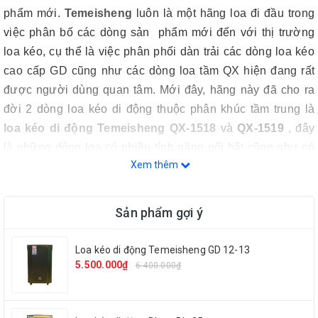
phẩm mới.
Temeisheng
luôn là một hãng loa đi đầu trong
việc phân bố các dòng sản phẩm mới đến với thị trường
loa kéo, cụ thể là việc phân phối dàn trải các dòng loa kéo
cao cấp GD cũng như các dòng loa tầm QX hiện đang rất
được người dùng quan tâm. Mới đây, hãng này đã cho ra
đời 2 dòng loa kéo di động thuộc phân khúc tầm trung là
loa kéo di động Temeisheng QX-1518
và
QX-1519
, đây
là những dòng loa có nhiều tính năng nổi bật cũng như có
Xem thêm
giá thành khá hấp dẫn.
Sản phẩm gợi ý
Loa kéo di động Temeisheng GD 12-13
5.500.000₫
6.400.000₫