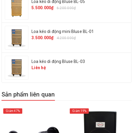
Loa kéo di động Bluse BL-05
5.500.000₫
6.200.000₫
Loa kéo di động mini Bluse BL-01
3.500.000₫
4.200.000₫
Thông số kỹ thuật:
Loa kéo di động Bluse BL-03
Model:
Temeisheng QX-1518
Liên hệ
Phụ kiện : 2 micro không dây, 1 sạc, 1 remote
Công suất RMS :150W
Sản phẩm liên quan
Công suất tối đa : 600W
Giảm 47%
Giảm 19%
Bass : 35 cm
Equalizer chỉnh tay : Không