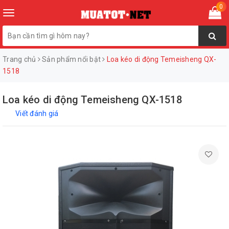
0
Toggle
navigation
Trang chủ
Sản phẩm nổi bật
Loa kéo di động Temeisheng QX-
1518
Loa kéo di động Temeisheng QX-1518
Viết đánh giá