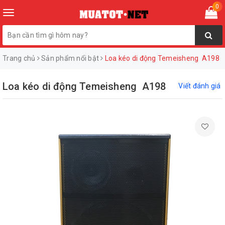
0
Toggle
navigation
Trang chủ
Sản phẩm nổi bật
Loa kéo di động Temeisheng A198
Loa kéo di động Temeisheng A198
Viết đánh giá