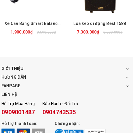
Equalizer chỉnh tay : Có
Thời lượng pin : 4 – 8 giờ
Xe Cân Bằng Smart Balance Wheel ROHS
Loa kéo di động Best 1588
Nguồn điện : 220V hoặc bình ắc quy 12V
1.900.000₫
7.300.000₫
3.590.000₫
8.990.000₫
Trọng lượng : 30 KG
Kích thước : 77 x 43 x 47 cm
Bảo hành : 12 tháng
GIỚI THIỆU
HƯỚNG DẪN
FANPAGE
LIÊN HỆ
Hỗ Trợ Mua Hàng
Bảo Hành - Đổi Trả
0909001487
0904743535
Hỗ trợ thanh toán:
Chứng nhận: