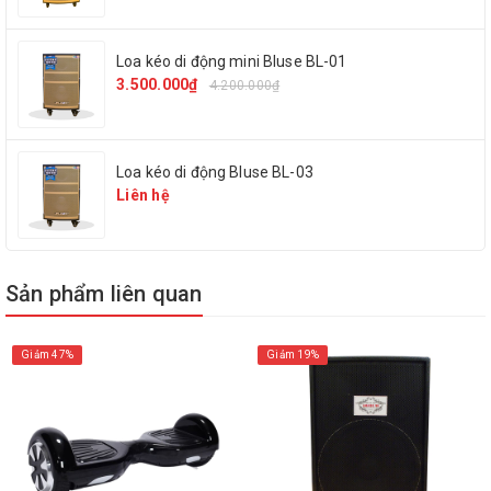
Model : Temeisheng A198
Loa kéo di động mini Bluse BL-01
3.500.000₫
4.200.000₫
Phụ kiện : 1 remote, 2 micro không dây,1 sạc
Công suất : 700W
Loa kéo di động Bluse BL-03
Bass : 40cm
Liên hệ
Ngõ cắm nhạc cụ : Không
Ngõ cắm micro : Có (6.5mm) x 8
Sản phẩm liên quan
Bluetooth : Có
Giảm 47%
Giảm 19%
Cổng USB : Có
Khe cắm thẻ nhớ : Có
Đài FM : Không