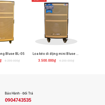
ộng Bluse BL-05
Loa kéo di động mini Bluse BL-01
Loa kéo di
0₫
3.500.000₫
6.200.000₫
4.200.000₫
 NGAY
MUA NGAY
Bảo Hành - Đổi Trả
0904743535