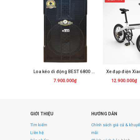
Loa kéo di động BEST 6800 PRO
Xe đạp điện Xi
7.900.000₫
12.900.000₫
MUA NGAY
MUA 
GIỚI THIỆU
HƯỚNG DẪN
Tìm kiếm
Chính sách giá cả & khuy
Liên hệ
mãi