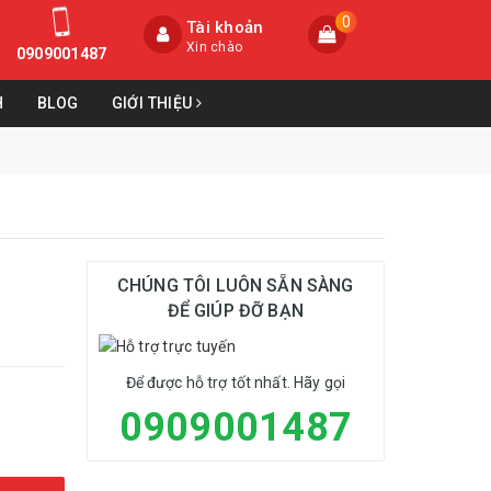
0
Tài khoản
Xin chào
0909001487
H
BLOG
GIỚI THIỆU
CHÚNG TÔI LUÔN SẴN SÀNG
ĐỂ GIÚP ĐỠ BẠN
Để được hỗ trợ tốt nhất. Hãy gọi
0909001487