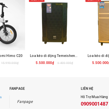
aomi Himo C20
Loa kéo di động Temeisheng GD 12-13
Loa kéo di đ
5.500.000₫
5.500.00
15.990.000₫
6.400.000₫
NGAY
MUA NGAY
MUA
FANPAGE
LIÊN HỆ
Hỗ Trợ Mua Hàng
ến
Fanpage
0909001487