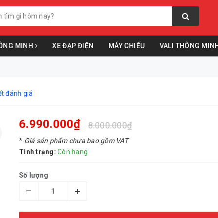
ÔNG MINH
XE ĐẠP ĐIỆN
MÁY CHIẾU
VALI THÔNG MIN
ết đánh giá
6.990.000₫
8.000.000₫
*
Giá sản phẩm chưa bao gồm VAT
Tình trạng:
Còn hang
Số lượng
–
+