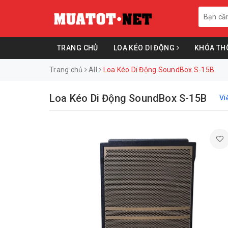
TRANG CHỦ
LOA KÉO DI ĐỘNG
KHÓA TH
Trang chủ
All
Loa Kéo Di Động SoundBox S-15B
Loa Kéo Di Động SoundBox S-15B
Vi