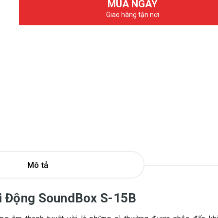
MUA NGAY
Giao hàng tận nơi
Mô tả
i Động SoundBox S-15B