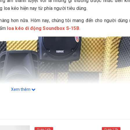
ợng âm thanh tuyệt vời là những gì thường được nhắc đến kh
g loa kéo hiện nay từ phía người tiêu dùng.
hàng hơn nữa. Hôm nay, chúng tôi mang đến cho người dùng
phẩm
loa kéo di động Soundbox S-15B
.
Xem thêm
Giảm 14%
Giảm 11%