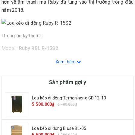
hơn về âm thanh mà Ruby đã tung vào thị trường trong đầu
năm 2018.
Thông tin kỹ thuật :
Model :
Ruby RBL R-15S2
Phụ kiện: 1 remote, 2 micro không dây, 1 dây sạc
Xem thêm
Công suất: 500W
Sản phẩm gợi ý
Bass : 40cm
Loa kéo di động Temeisheng GD 12-13
Equalizer chỉnh tay: Không
5.500.000₫
6.400.000₫
Ngõ cắm nhạc cụ: Có (6.5mm)
Ngõ cắm micro: Có (6.5mm)
Loa kéo di động Bluse BL-05
5.500.000₫