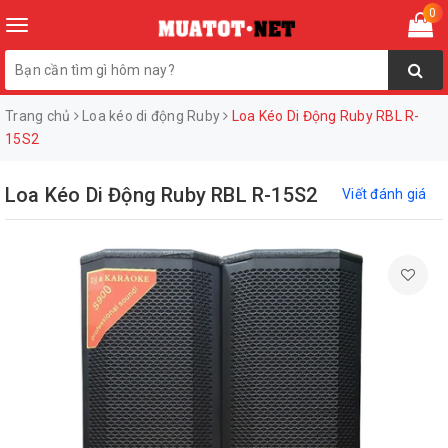
0
Toggle
navigation
Trang chủ
Loa kéo di động Ruby
Loa Kéo Di Động Ruby RBL R-
15S2
Loa Kéo Di Động Ruby RBL R-15S2
Viết đánh giá