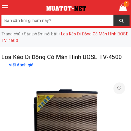
0
Toggle
navigation
Trang chủ
Sản phẩm nổi bật
Loa Kéo Di Động Có Màn Hình BOSE
TV-4500
Loa Kéo Di Động Có Màn Hình BOSE TV-4500
Viết đánh giá