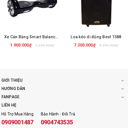
Xe Cân Bằng Smart Balance Wheel ROHS
Loa kéo di động Best 1588
1.900.000₫
7.300.000₫
3.590.000₫
8.990.000₫
Thông số kỹ thuật :
Model:
Bose TV-4500
GIỚI THIỆU
HƯỚNG DẪN
Phụ kiện: 2 micro không dây, 1 dây sạc
FANPAGE
Công suất: 600 W
LIÊN HỆ
Hỗ Trợ Mua Hàng
Bảo Hành - Đổi Trả
Kết nối Wifi: Lướt web thoải mái
0909001487
0904743535
Màn hình cảm ứng: LCD 12 inch