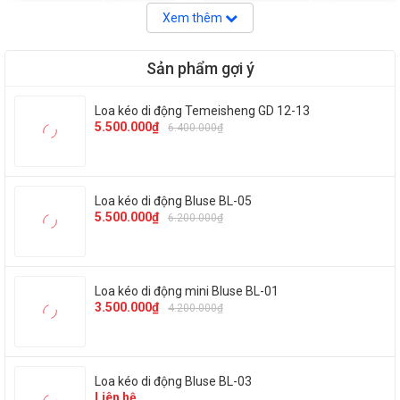
Xem thêm
Sản phẩm gợi ý
Loa kéo di động Temeisheng GD 12-13
5.500.000₫
6.400.000₫
Loa kéo di động Bluse BL-05
5.500.000₫
6.200.000₫
Thông số kỹ thuật:
Model:
Bosa PA 3800
Loa kéo di động mini Bluse BL-01
Phụ kiện: 2 micro, 1 dây sạc, 1 remote
3.500.000₫
4.200.000₫
Công suất: 600W
Bass: 30cm
Loa kéo di động Bluse BL-03
Ngõ cắm nhạc cụ: Có (6.5mm)
Liên hệ