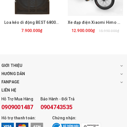
Thời lượng pin : 4 – 8 giờ
Kích thước : 34x58x35 cm
Loa kéo di động BEST 6800 PRO
Xe đạp điện Xiaomi Himo C20
7.900.000₫
12.900.000₫
15.990.000₫
Trọng lượng : 22 kg
Nguồn điện :110-240V hoặc bình ắc quy 12V
Bảo hành : 12 tháng
GIỚI THIỆU
HƯỚNG DẪN
FANPAGE
LIÊN HỆ
Hỗ Trợ Mua Hàng
Bảo Hành - Đổi Trả
0909001487
0904743535
Hỗ trợ thanh toán:
Chứng nhận: