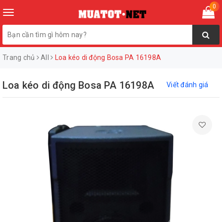
0
Toggle
navigation
Trang chủ
All
Loa kéo di động Bosa PA 16198A
Loa kéo di động Bosa PA 16198A
Viết đánh giá