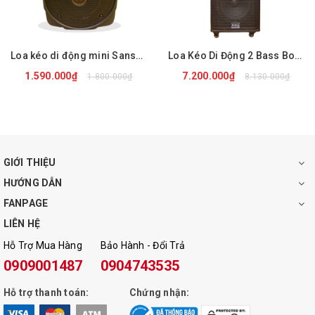
Ngõ cắm micro
Có (6.5mm)
Loa kéo di động mini Sansui A8-21
Loa Kéo Di Động 2 Bass Bosa PK-188A
Bluetooth
Có
1.590.000₫
7.200.000₫
1.800.000₫
8.130.000₫
Cổng USB
Có
GIỚI THIỆU
Khe cắm thẻ nhớ
Có
HƯỚNG DẪN
FANPAGE
Đài FM
ông
Kh
LIÊN HỆ
Hỗ Trợ Mua Hàng
Bảo Hành - Đổi Trả
0909001487
0904743535
Thời lượng pin
4 – 8 giờ
Hỗ trợ thanh toán:
Chứng nhận: