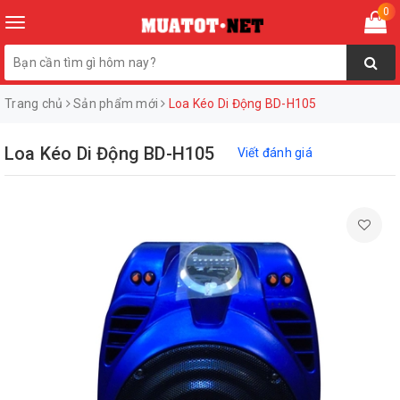
0
Toggle
navigation
Trang chủ
Sản phẩm mới
Loa Kéo Di Động BD-H105
Loa Kéo Di Động BD-H105
Viết đánh giá