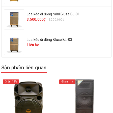
Model
BD-H105
Loa kéo di động mini Bluse BL-01
3.500.000₫
1 remote, 1 micro không
4.200.000₫
Phụ kiện
dây
Loa kéo di động Bluse BL-03
Công suất
150W
Liên hệ
Bass
30cm
Sản phẩm liên quan
Equalizer chỉnh tay
Không
Giảm 12%
Giảm 11%
Ngõ cắm nhạc cụ
Có (6.5mm)