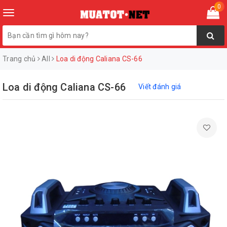
0
Toggle
navigation
Trang chủ
All
Loa di động Caliana CS-66
Loa di động Caliana CS-66
Viết đánh giá