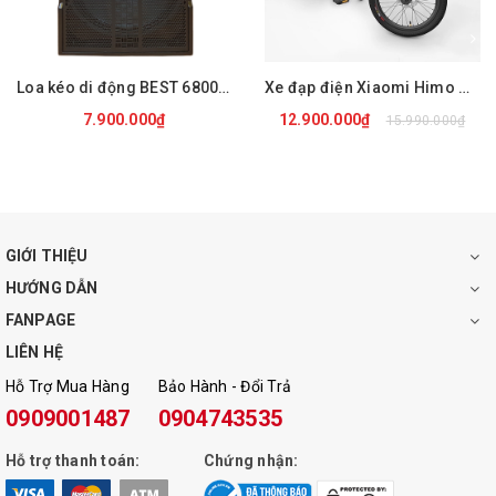
Khe cắm thẻ nhớ: Có
Đài FM: Có
Loa kéo di động BEST 6800 PRO
Xe đạp điện Xiaomi Himo C20
7.900.000₫
12.900.000₫
15.990.000₫
Thời lượng pin: 3-6 giờ
Trọng lượng: 6KG
Bảo hành: 12 tháng
GIỚI THIỆU
Kích thước: 45x20x28cm
HƯỚNG DẪN
FANPAGE
LIÊN HỆ
Hỗ Trợ Mua Hàng
Bảo Hành - Đổi Trả
0909001487
0904743535
Hỗ trợ thanh toán:
Chứng nhận: