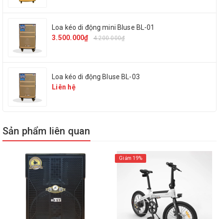
Loa kéo di động mini Bluse BL-01
3.500.000₫
4.200.000₫
Thông số kỹ thuât:
Model: Caliana CS-66
Loa kéo di động Bluse BL-03
Liên hệ
Phụ kiện: 1 micro, 1 sạc, 1 remote
Công suất: 100W
Sản phẩm liên quan
Bass: 10cm(x2)
Ngõ cắm nhạc cụ: Có (6.5mm)
Giảm 19%
Ngõ cắm micro: Có (6.5mm)
Bluetooth: Có
Cổng USB: Có