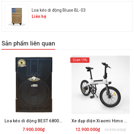
Loa kéo di động Bluse BL-03
Liên hệ
Equalizer chỉnh tay
Không
Ngõ cắm nhạc cụ
Có (6.5mm)
Sản phẩm liên quan
Giảm 19%
Ngõ cắm micro
Có (6.5mm)
Bluetooth
Có
Cổng USB
Có
Loa kéo di động BEST 6800 PRO
Xe đạp điện Xiaomi Himo C20
Khe cắm thẻ nhớ
Có
7.900.000₫
12.900.000₫
15.990.000₫