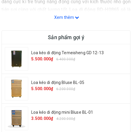
dáng cực kì trẻ trung năng động cùng với kích thước nhỏ gọn
tiện sợi cùng với chất lượng tốt,
Loa di động BD-H0865
sẽ là
bạn đồng hành của bạn trong các buổi tiệc hay chuyến đi chơi
Xem thêm
xa.
Sản phẩm gợi ý
Thông số kĩ thuật:
Loa kéo di động Temeisheng GD 12-13
5.500.000₫
6.400.000₫
Model
BD-H0865
Loa kéo di động Bluse BL-05
Phụ kiện
1 remote, 1 micro không dây, dây 
5.500.000₫
6.200.000₫
Công suất
100W
Loa kéo di động mini Bluse BL-01
3.500.000₫
4.200.000₫
Bass
8inch