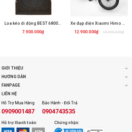
Cổng USB : Có
Khe cắm thẻ nhớ : Có
Loa kéo di động BEST 6800 PRO
Xe đạp điện Xiaomi Himo C20
Đài FM : Không
7.900.000₫
12.900.000₫
15.990.000₫
Thời lượng pin : 4 – 6 tiếng
Trọng lượng : ~ 2kg
Kích thước : 22 x 12 x 22 ( không có tay cầm ) cm và 30 cm (
GIỚI THIỆU
có tay cầm )
HƯỚNG DẪN
FANPAGE
Nguồn điện : DC 5 V
LIÊN HỆ
Bảo hành : 6 tháng
Hỗ Trợ Mua Hàng
Bảo Hành - Đổi Trả
0909001487
0904743535
Màu sắc : Đen, Đỏ, Xanh
Hỗ trợ thanh toán:
Chứng nhận: