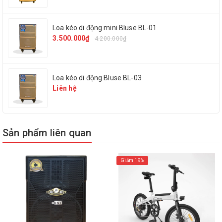
Thông tin sản phẩm :
Loa kéo di động mini Bluse BL-01
3.500.000₫
4.200.000₫
Model : QS-1123
Phụ kiện : 1 dây đeo, 1 micro có dây, 1 dây sạc, 1 remote, 1
Loa kéo di động Bluse BL-03
dây kết nối loa và điện thoại (hoặc laptop)
Liên hệ
Công suất : 50W
Bass : 20 cm
Sản phẩm liên quan
Equalizer chỉnh tay : Không
Giảm 19%
Ngõ cắm nhạc cụ : Không
Ngõ cắm micro : Có (6.5mm)
Bluetooth : Có