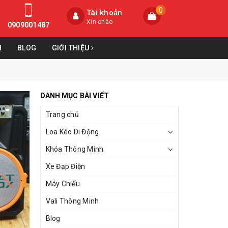
0
Tài khoản
Xin chào
0909001487
H
BLOG
GIỚI THIỆU
DANH MỤC BÀI VIẾT
Trang chủ
Loa Kéo Di Động
Khóa Thông Minh
Xe Đạp Điện
Máy Chiếu
Vali Thông Minh
Blog