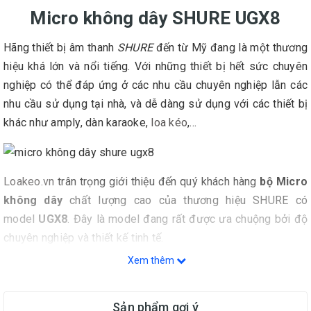
Micro không dây SHURE UGX8
Hãng thiết bị âm thanh
SHURE
đến từ Mỹ đang là một thương
hiệu khá lớn và nổi tiếng. Với những thiết bị hết sức chuyên
nghiệp có thể đáp ứng ở các nhu cầu chuyên nghiệp lẫn các
nhu cầu sử dụng tại nhà, và dễ dàng sử dụng với các thiết bị
khác như amply, dàn karaoke,
loa kéo
,...
Loakeo.vn
trân trọng giới thiệu đến quý khách hàng
bộ Micro
không dây
chất lượng cao của thương hiệu SHURE có
model
UGX8
. Đây là model đang rất được ưa chuộng bởi độ
chuyên nghiệp và thiết kế tinh tế.
Xem thêm
Bộ micro không dây UGX8
bao gồm đầu thu và 2
Micro
Sản phẩm gợi ý