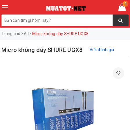
0
Toggle
navigation
Trang chủ
All
Micro không dây SHURE UGX8
Micro không dây SHURE UGX8
Viết đánh giá