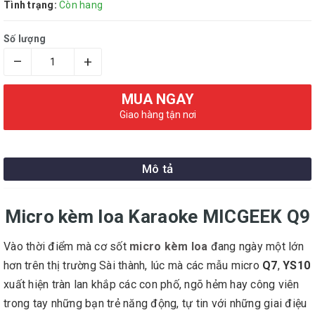
Tình trạng:
Còn hang
Số lượng
–
+
MUA NGAY
Giao hàng tận nơi
Mô tả
Micro kèm loa Karaoke MICGEEK Q9
Vào thời điểm mà cơ sốt
micro kèm loa
đang ngày một lớn
hơn trên thị trường Sài thành, lúc mà các mẫu micro
Q7
,
YS10
xuất hiện tràn lan khắp các con phố, ngõ hẻm hay công viên
trong tay những bạn trẻ năng động, tự tin với những giai điệu