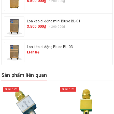
5.500.000₫
6.200.000₫
Loa kéo di động mini Bluse BL-01
3.500.000₫
4.200.000₫
Loa kéo di động Bluse BL-03
Thông số kỹ thuật:
Liên hệ
Model: MICGEEK Q9
Bluetooth 3.0
Sản phẩm liên quan
Công suất đầu ra: 5W x2
Giảm 17%
Giảm 10%
Dải tần số: 30Hz đến 20kHz
SPL tối đa: > 115dB 1KHz THD< 1%