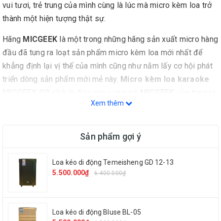
vui tươi, trẻ trung của mình cùng là lúc mà micro kèm loa trở
thành một hiện tượng thật sự.
Hãng
MICGEEK
là một trong những hãng sản xuất micro hàng
đầu đã tung ra loạt sản phẩm micro kèm loa mới nhất để
khẳng định lại vị thế của mình cũng như nắm lấy cơ hội phát
triển dòng sản phẩm mới mẻ này.
Micro kèm loa karaoke
MICGEEK Q9
cính là đứa con cưng mà
MICGEEK
vừa tung ra
Xem thêm
thị trường, mang những tính năng tối ưu nhất cũng như mới
nhất,
Q9
chắc chắn sẽ là sản phẩm được ưa thích nhất mùa
xuân năm nay.
Sản phẩm gợi ý
Loa kéo di động Temeisheng GD 12-13
5.500.000₫
6.400.000₫
Loa kéo di động Bluse BL-05