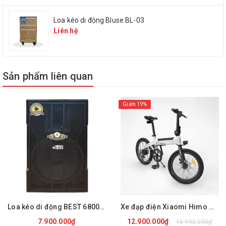
1 micro, 1 đầu thu, 1 đầu
Phụ kiện
phát, 1 jack micro 6.5
Loa kéo di động Bluse BL-03
Liên hệ
Dải âm tầng
100Hz ~ 1000Hz
Sản phẩm liên quan
Đáp ứng tần số
100Hz-10kHz
Giảm 19%
Khoảng Chách sử dụng
8 – 20m
Độ nhạy
>60dBuV (S/N=100dB)
6 – 8 Tiếng ( tùy thuộc
Loa kéo di động BEST 6800 PRO
Xe đạp điện Xiaomi Himo C20
Thời lượng pin
vào Pin) sử dụng Pin
7.900.000₫
12.900.000₫
15.990.000₫
1.5V