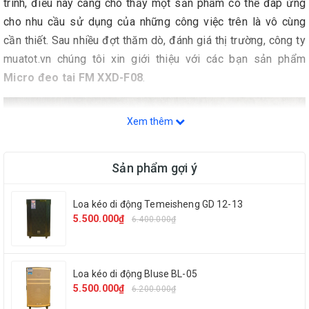
trình, điều này càng cho thấy một sản phẩm có thể đáp ứng
cho nhu cầu sử dụng của những công việc trên là vô cùng
cần thiết. Sau nhiều đợt thăm dò, đánh giá thị trường, công ty
muatot.vn chúng tôi xin giới thiệu với các bạn sản phẩm
Micro đeo tai FM XXD-F08
.
Xem thêm
Sản phẩm gợi ý
Loa kéo di động Temeisheng GD 12-13
5.500.000₫
6.400.000₫
Loa kéo di động Bluse BL-05
5.500.000₫
6.200.000₫