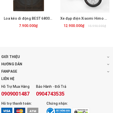
micro sẽ dò tìm tầng số phát sóng FM của loa để có thể kết
nối.
Loa kéo di động BEST 6800 PRO
Xe đạp điện Xiaomi Himo C20
7.900.000₫
12.900.000₫
15.990.000₫
GIỚI THIỆU
HƯỚNG DẪN
FANPAGE
LIÊN HỆ
Hỗ Trợ Mua Hàng
Bảo Hành - Đổi Trả
0909001487
0904743535
Hỗ trợ thanh toán:
Chứng nhận: