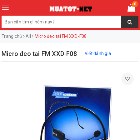
0
Toggle
navigation
Trang chủ
All
Micro đeo tai FM XXD-F08
Micro đeo tai FM XXD-F08
Viết đánh giá