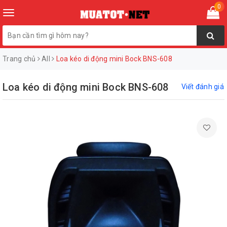
0
Toggle
navigation
Trang chủ
All
Loa kéo di động mini Bock BNS-608
Loa kéo di động mini Bock BNS-608
Viết đánh giá