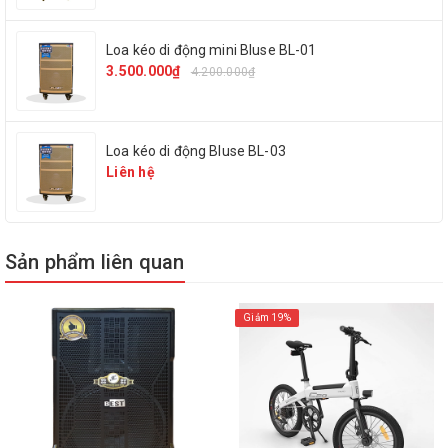
Loa kéo di động mini Bluse BL-01
3.500.000₫
4.200.000₫
Loa kéo di động Bluse BL-03
Thông tin sản phẩm
Liên hệ
Model
Bock BNS-608
Sản phẩm liên quan
Phụ kiện
2 micro không dây, 1 sạc
Giảm 19%
Công suất
200W
Bass
18cm