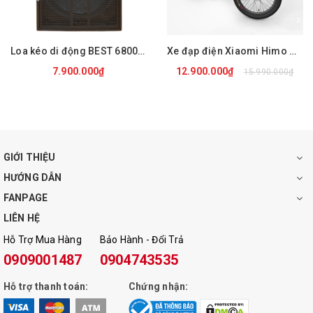
Equalizer chỉnh tay
Không
Loa kéo di động BEST 6800 PRO
Xe đạp điện Xiaomi Himo C20
7.900.000₫
12.900.000₫
15.990.000₫
Ngõ cắm micro
Có (6.5mm)
Bluetooth
Có
GIỚI THIỆU
HƯỚNG DẪN
Cổng USB
Có
FANPAGE
LIÊN HỆ
Hỗ Trợ Mua Hàng
Bảo Hành - Đổi Trả
Khe cắm thẻ nhớ
Có
0909001487
0904743535
Hỗ trợ thanh toán:
Chứng nhận:
Đài FM
Không