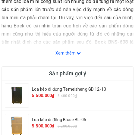
thêm các loa mini công suất lớn nhưng do đã tung ra một loạt
các sản phẩm lớn trước đó nên việc đẩy mạnh về các dòng
loa mini đã phải chậm lại. Dù vậy, với việc đến sau của mình,
hãng Bock có cái nhìn toàn cục hơn về các sản phẩm dòng
mini cũng như thị hiếu của người dùng từ đó có những cải
tiến nhất định cho các sản phẩm sau đó.
Bock BNS-608
là
sản phẩm được hãng Bock tung ra từ những cải tiến cũng
Xem thêm
như các thông tin mà hãng này thu thập được từ phía khách
hàng.
Sản phẩm gợi ý
Loa kéo di động Temeisheng GD 12-13
5.500.000₫
6.400.000₫
Loa kéo di động Bluse BL-05
5.500.000₫
6.200.000₫