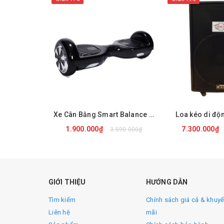
Xe Cân Bằng Smart Balance Wheel ROHS
Loa kéo di độ
1.900.000₫
7.300.000₫
3.590.000₫
MUA NGAY
MUA 
Thông số kỹ thuật
GIỚI THIỆU
HƯỚNG DẪN
Model: Bose KT-915
Tìm kiếm
Chính sách giá cả & khuy
Liên hệ
mãi
Phụ kiện: 1 remote, 2 micro không dây,1 dây sạc