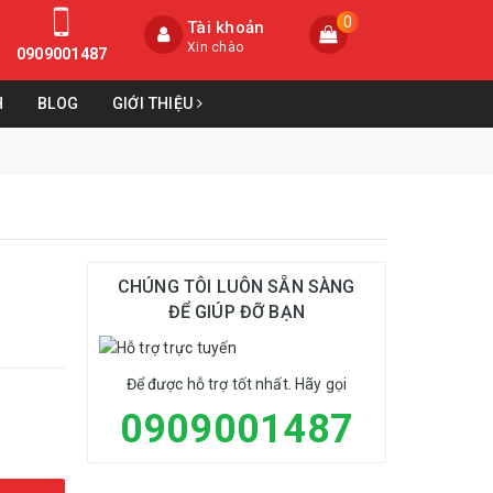
0
Tài khoản
Xin chào
0909001487
H
BLOG
GIỚI THIỆU
CHÚNG TÔI LUÔN SẴN SÀNG
ĐỂ GIÚP ĐỠ BẠN
Để được hỗ trợ tốt nhất. Hãy gọi
0909001487