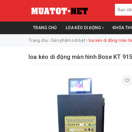
TRANG CHỦ
LOA KÉO DI ĐỘNG
KHÓA TH
Trang chủ
Sản phẩm nổi bật
loa kéo di động màn h
loa kéo di động màn hình Bose KT 91