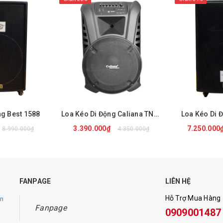
ng Best 1588
Loa Kéo Di Động Caliana TN15B
Loa Kéo Di 
3.390.000₫
7.250.000
8.990.000₫
4.350.000₫
NGAY
MUA NGAY
MUA
FANPAGE
LIÊN HỆ
Hỗ Trợ Mua Hàng
ến
Fanpage
0909001487