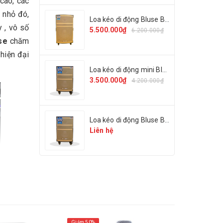
 cao, các
 nhỏ đó,
Loa kéo di động Bluse BL-05
y , vô số
5.500.000₫
6.200.000₫
se
chăm
 hiện đại
Loa kéo di động mini Bluse BL-01
3.500.000₫
4.200.000₫
Loa kéo di động Bluse BL-03
Liên hệ
Giảm 50%
Giảm 38%