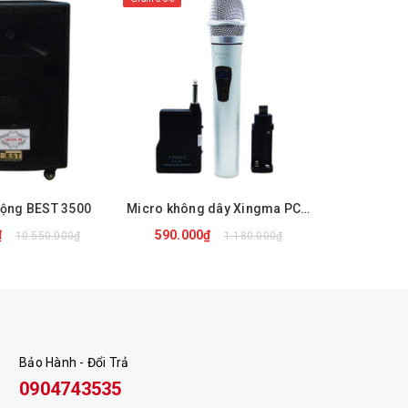
Động BEST 3500
Micro không dây Xingma PC-K3
Loa di 
₫
590.000₫
3.890.
10.550.000₫
1.180.000₫
 NGAY
MUA NGAY
M
Bảo Hành - Đổi Trả
0904743535