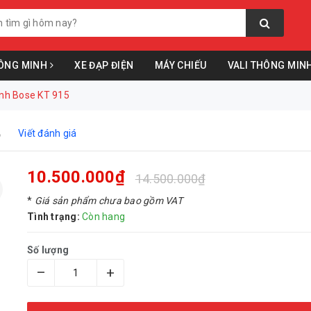
ÔNG MINH
XE ĐẠP ĐIỆN
MÁY CHIẾU
VALI THÔNG MIN
ình Bose KT 915
5
Viết đánh giá
10.500.000₫
14.500.000₫
*
Giá sản phẩm chưa bao gồm VAT
Tình trạng:
Còn hang
Số lượng
–
+