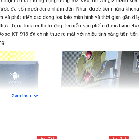
hư một cơn sốt trong cộng đồng
loa kéo
, dù với giá thành khá
 được đa số người dùng nhắm đến. Nhận được tiềm năng không
m và phát triển các dòng loa kéo màn hình và thời gian gần đâ
 thức được tung ra thị trường. Là mẫu sản phẩm được hãng
Bo
 Bose KT 915
đã chính thức ra mắt với nhiều tính năng tiên tiến
ng.
Xem thêm
Giảm 22%
Giảm 31%