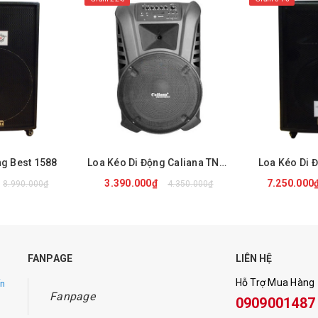
ng Best 1588
Loa Kéo Di Động Caliana TN15B
Loa Kéo Di 
3.390.000₫
7.250.000
8.990.000₫
4.350.000₫
NGAY
MUA NGAY
MUA
FANPAGE
LIÊN HỆ
Hỗ Trợ Mua Hàng
ến
Fanpage
0909001487