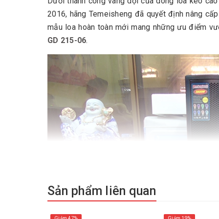
Dưới thành công vang dội của dòng loa kéo cao
2016, hãng Temeisheng đã quyết định nâng cấp 
mẫu loa hoàn toàn mới mang những ưu điểm vượ
GD 215-06
.
Sản phẩm liên quan
Giảm 47%
Giảm 19%