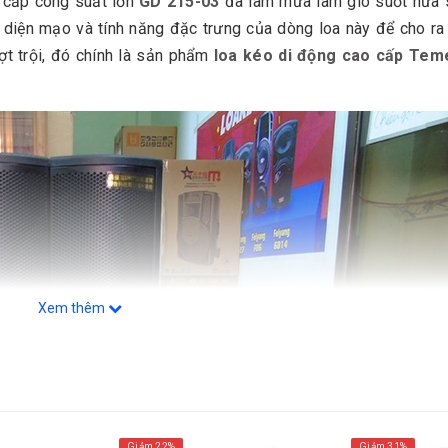
 cấp công suất lớn
GD 215-03
đã làm mưa làm gió suốt nửa
diện mạo và tính năng đặc trưng của dòng loa này để cho ra
t trội, đó chính là sản phẩm
loa kéo di động cao cấp Tem
Xem thêm
Giảm 22%
Giảm 31%