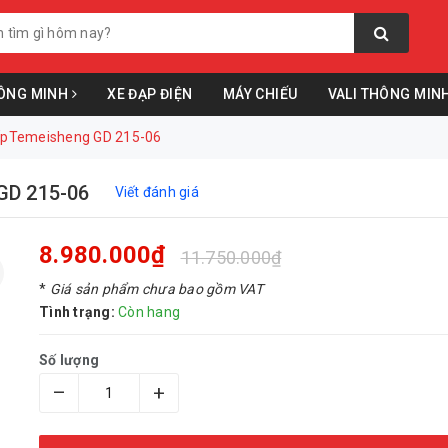
ÔNG MINH
XE ĐẠP ĐIỆN
MÁY CHIẾU
VALI THÔNG MIN
cấpTemeisheng GD 215-06
GD 215-06
Viết đánh giá
8.980.000₫
11.750.000₫
*
Giá sản phẩm chưa bao gồm VAT
Tình trạng:
Còn hang
Số lượng
–
+