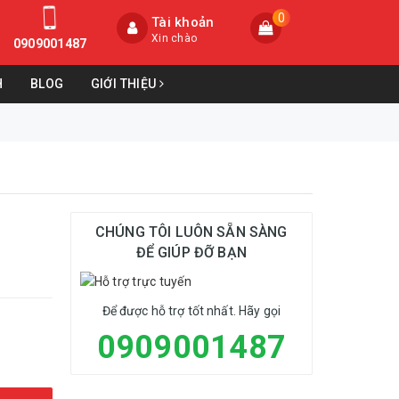
0
Tài khoản
Xin chào
0909001487
H
BLOG
GIỚI THIỆU
CHÚNG TÔI LUÔN SẴN SÀNG
ĐỂ GIÚP ĐỠ BẠN
Để được hỗ trợ tốt nhất. Hãy gọi
0909001487