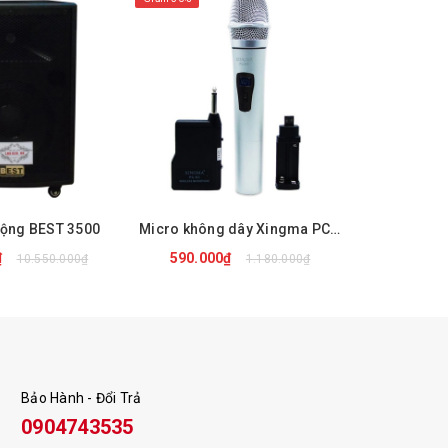
Động BEST 3500
Micro không dây Xingma PC-K3
Loa di 
₫
590.000₫
3.890.
10.550.000₫
1.180.000₫
 NGAY
MUA NGAY
M
Bảo Hành - Đổi Trả
0904743535