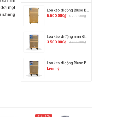
 sau năm
 đời một
Loa kéo di động Bluse BL-05
eisheng
5.500.000₫
6.200.000₫
Loa kéo di động mini Bluse BL-01
3.500.000₫
4.200.000₫
Loa kéo di động Bluse BL-03
Liên hệ
Giảm 50%
Giảm 38%