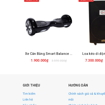
Xe Cân Bằng Smart Balance Wheel ROHS
Loa kéo di độ
1.900.000₫
7.300.000₫
3.590.000₫
Thông số kỹ thuật :
MUA NGAY
MUA 
Model : Temeisheng GD 215-06
GIỚI THIỆU
HƯỚNG DẪN
Phụ kiện : 2 micro,1 sạc ,1 remote
Tìm kiếm
Chính sách giá cả & khuy
Công suất: 800W
Liên hệ
mãi