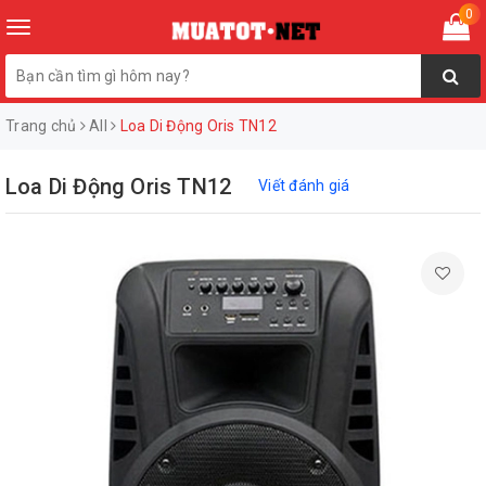
0
Toggle
navigation
Trang chủ
All
Loa Di Động Oris TN12
Loa Di Động Oris TN12
Viết đánh giá