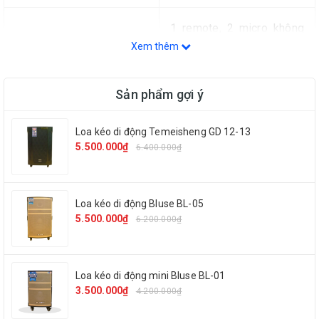
1 remote, 2 micro không
Phụ kiện
Xem thêm
dây
Sản phẩm gợi ý
Công suất
200W
Loa kéo di động Temeisheng GD 12-13
5.500.000₫
6.400.000₫
Bass
30cm
Equalizer chỉnh tay
Không
Loa kéo di động Bluse BL-05
5.500.000₫
6.200.000₫
Ngõ cắm nhạc cụ
Có (6.5mm)
Loa kéo di động mini Bluse BL-01
3.500.000₫
4.200.000₫
Ngõ cắm micro
Có (6.5mm)