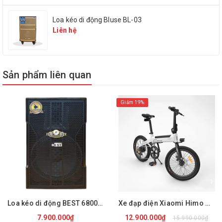
Loa kéo di động Bluse BL-03
Bluetooth
Có
Liên hệ
Cổng USB
Có
Sản phẩm liên quan
Khe cắm thẻ nhớ
Có
Giảm 19%
Đài FM
Có
Thời lượng pin
4 – 8 giờ
Loa kéo di động BEST 6800 PRO
Xe đạp điện Xiaomi Himo C20
220V hoặc bình ắc quy
Nguồn điện
7.900.000₫
12.900.000₫
15.990.000₫