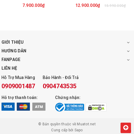
7.900.000₫
12.900.000₫
15.990.000₫
Vỏ đèn pin được làm từ hợp kim nhôm siêu bền và rất dày,
GIỚI THIỆU
bền đẹp theo thời gian kết hợp với kết cấu thân đèn gồ ghề,
HƯỚNG DẪN
độ ma sát tốt, giúp bạn cầm, nắm rất vừa và chắc tay. Đèn có
FANPAGE
nút bật/ tắt được thiết kế bằng cao su đàn hồi để thao tắc ấn
LIÊN HỆ
mở dễ dàng, nhanh chóng. Hơn nữa, đèn còn chống shock,
Hỗ Trợ Mua Hàng
Bảo Hành - Đổi Trả
chống nước hiệu quả và an toàn.
0909001487
0904743535
Hỗ trợ thanh toán:
Chứng nhận:
© Bản quyền thuộc về
Muatot.net
Cung cấp bởi
Sapo