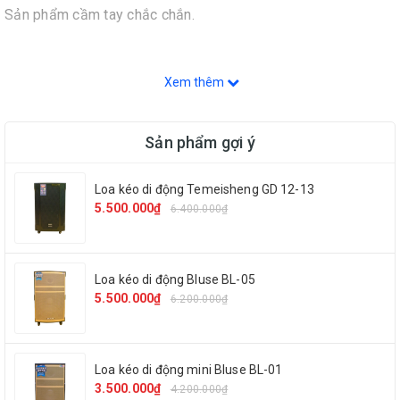
Sản phẩm cầm tay chắc chắn.
Xem thêm
Sản phẩm gợi ý
- Độ sáng 200 lumen
- Chiếu xa 200m
Loa kéo di động Temeisheng GD 12-13
- Kích thướt: 415mm x 33mm x 34mm
5.500.000₫
6.400.000₫
- Trọng lượng: 370g
- Đèn có 3 chế độ sáng: Hight / Low / Strobe.
- Nhôm dày đúc 2 đoạn, rất chắc chắn, tha hồ lâm trận.
Loa kéo di động Bluse BL-05
5.500.000₫
6.200.000₫
Loa kéo di động mini Bluse BL-01
Sản phẩm khi kéo ra
3.500.000₫
4.200.000₫