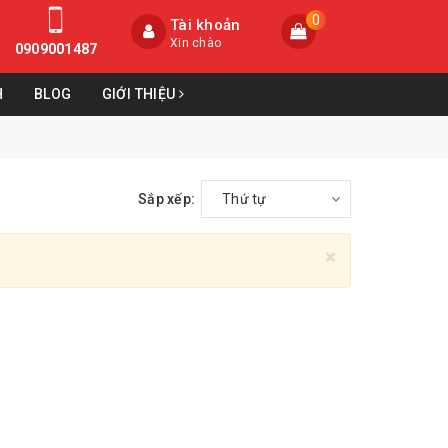
0
Tài khoản
Xin chào
0909001487
H
BLOG
GIỚI THIỆU
Sắp xếp:
Thứ tự
×