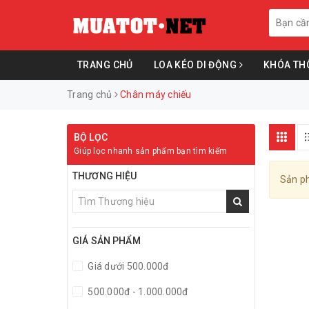
TRANG CHỦ
LOA KÉO DI ĐỘNG
KHÓA TH
Trang chủ
Chân máy chiếu
BỘ LỌC
Giúp lọc nhanh sản phẩm bạn tìm kiếm
THƯƠNG HIỆU
Sản ph
GIÁ SẢN PHẨM
Giá dưới 500.000đ
500.000đ - 1.000.000đ